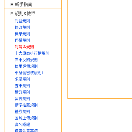
新手指南
規則&檢舉
刊登規則
修改規則
檢舉規則
停權規則
討論區規則
十大車商排行榜規則
看車反饋規則
信用評價規則
車身號審核規則1
求購規則
查車規則
積分規則
留言規則
精準推薦規則
禮券規則
圖片上傳規則
實名認證
個資注意事項