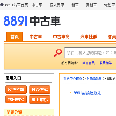
8891汽車首頁
中古車
個人賣車
新車
買新車
電動車
首頁
中古車
中古車商
汽車社群
會員
請在此輸入您的問題，如：
熱門關鍵字:
註冊會員
收費標準
常用入口
幫助中心首頁
＞
討論區規則
＞ 幫助
8891討論區規則
問題分類