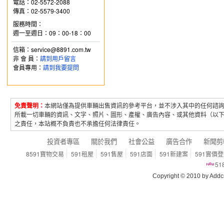
電話：02-5572-2088
傳真：02-5579-3400
服務時間：
週一至週日：09：00-18：00
信箱：service@8891.com.tw
非 會 員：
請到用戶留言
會員專用：
請到我要提問
免責聲明：
本網站僅為提供車輛出售資訊的參考平台，並不涉入其中的任何諮
所載一切車輛的資訊、文字、照片、圖形、產權、廣告內容、或其他資料（以
之責任，本站概不負責也不承擔任何法律責任。
投資者專區
關於我們
社會公益
廣告合作
新聞剪
8591寶物交易
591租屋
591售屋
591店面
591新建案
591實價
5
Copyright © 2010 by Addcn