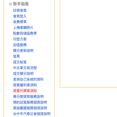
新手指南
註冊會員
會員登入
收費標準
上傳車輛照片
點數與儲值教學
刊登方案
加值服務
積分更新說明
發票
成交秘笈
中古車交易流程
成交積分說明
查詢自己系統的資料
買賣權利車須知
買賣代標車須知
樂分期貸款服務說明
預約試駕服務個資說明
奧迪嚴選服務個資說明
台中市汽車公會個資說明