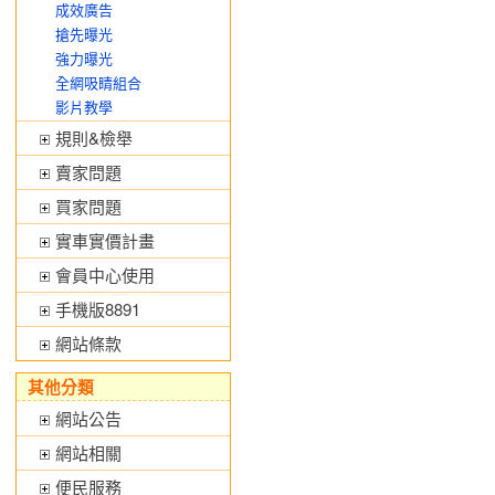
成效廣告
搶先曝光
強力曝光
全網吸睛組合
影片教學
規則&檢舉
賣家問題
買家問題
實車實價計畫
會員中心使用
手機版8891
網站條款
其他分類
網站公告
網站相關
便民服務