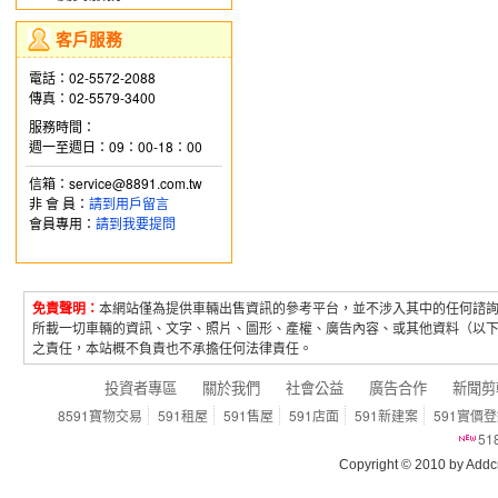
客戶服務
電話：02-5572-2088
傳真：02-5579-3400
服務時間：
週一至週日：09：00-18：00
信箱：service@8891.com.tw
非 會 員：
請到用戶留言
會員專用：
請到我要提問
免責聲明：
本網站僅為提供車輛出售資訊的參考平台，並不涉入其中的任何諮
所載一切車輛的資訊、文字、照片、圖形、產權、廣告內容、或其他資料（以
之責任，本站概不負責也不承擔任何法律責任。
投資者專區
關於我們
社會公益
廣告合作
新聞剪
8591寶物交易
591租屋
591售屋
591店面
591新建案
591實價
5
Copyright © 2010 by Addcn