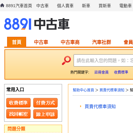
8891汽車首頁
中古車
個人賣車
新車
買新車
電動車
首頁
中古車
中古車商
汽車社群
會員
請在此輸入您的問題，如：
熱門關鍵字:
註冊會員
收費標準
常用入口
幫助中心首頁
＞
買賣代標車須知
＞ 
買賣代標車須知
問題分類